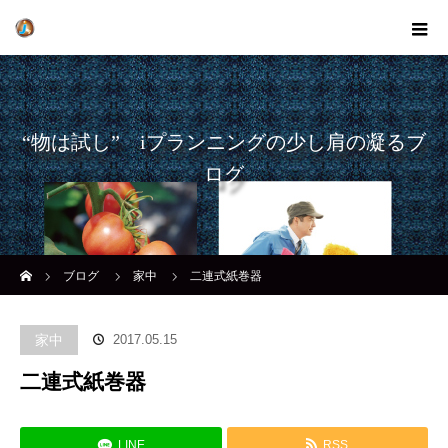
“物は試し” iプランニングの少し肩の凝るブ
ログ
ホーム
ブログ
家中
二連式紙巻器
家中
2017.05.15
二連式紙巻器
LINE
RSS