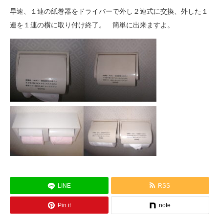
早速、１連の紙巻器をドライバーで外し２連式に交換、外した１
連を１連の横に取り付け終了。 簡単に出来ますよ。
LINE
RSS
Pin it
note